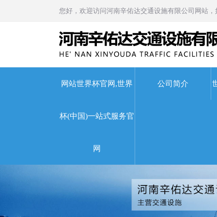
您好，欢迎访问河南辛佑达交通设施有限公司网站，
网站世界杯官网,世界
公司简介
杯(中国)一站式服务官
世界杯官网,世界杯(中国)
网