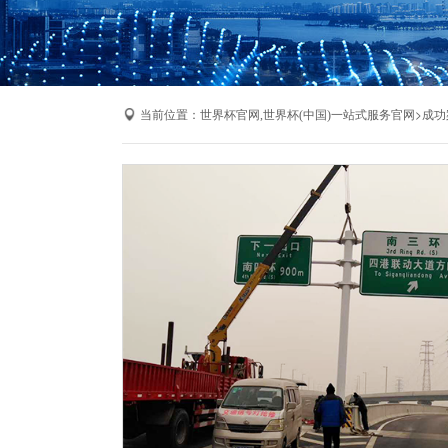
当前位置：
>
世界杯官网,世界杯(中国)一站式服务官网
成功