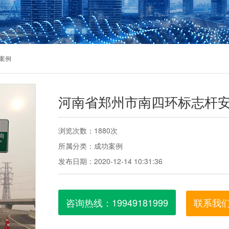
案例
河南省郑州市南四环标志杆
浏览次数：1880次
所属分类：成功案例
发布日期：2020-12-14 10:31:36
咨询热线：19949181999
联系我