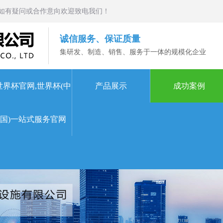
如有疑问或合作意向欢迎致电我们！
诚信服务、保证质量
集研发、制造、销售、服务于一体的规模化企业
世界杯官网,世界杯(中
产品展示
成功案例
国)一站式服务官网
一站式服务官网