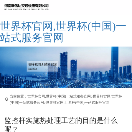
网站世界杯官网,世界杯(中国)一站式服
世界杯官网,世界杯(中国)一
务官网
公司简介
站式服务官网
世界杯官网,世界杯(中国)一站式服务官
网
产品展示
成功案例
厂区展示
联系我们
当前位置：
>
世界杯官网,世界杯(中国)一站式服务官网
世界杯官网,世界杯
>
(中国)一站式服务官网
世界杯官网,世界杯(中国)一站式服务官网
监控杆实施热处理工艺的目的是什么
呢？