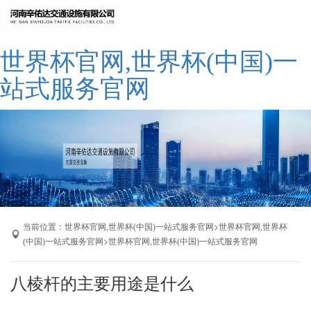
网站世界杯官网,世界杯(中国)一站式服
世界杯官网,世界杯(中国)一
务官网
公司简介
站式服务官网
世界杯官网,世界杯(中国)一站式服务官
网
产品展示
成功案例
厂区展示
联系我们
当前位置：
>
世界杯官网,世界杯(中国)一站式服务官网
世界杯官网,世界杯
>
(中国)一站式服务官网
世界杯官网,世界杯(中国)一站式服务官网
八棱杆的主要用途是什么