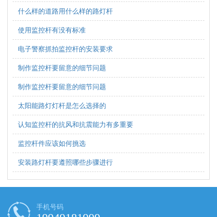
什么样的道路用什么样的路灯杆
使用监控杆有没有标准
电子警察抓拍监控杆的安装要求
制作监控杆要留意的细节问题
制作监控杆要留意的细节问题
太阳能路灯灯杆是怎么选择的
认知监控杆的抗风和抗震能力有多重要
监控杆件应该如何挑选
安装路灯杆要遵照哪些步骤进行
手机号码