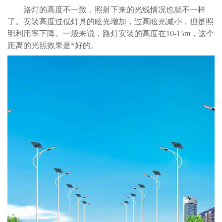
路灯的高度不一致，照射下来的光线情况也就不一样
了。安装高度过低灯具的眩光增加，过高眩光减小，但是照
明利用率下降。一般来说，路灯安装的高度在10-15m，这个
距离的光照效果是*好的。