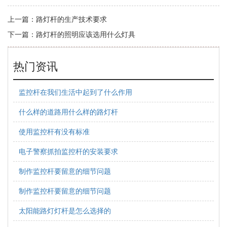
上一篇：
路灯杆的生产技术要求
下一篇：
路灯杆的照明应该选用什么灯具
热门资讯
监控杆在我们生活中起到了什么作用
什么样的道路用什么样的路灯杆
使用监控杆有没有标准
电子警察抓拍监控杆的安装要求
制作监控杆要留意的细节问题
制作监控杆要留意的细节问题
太阳能路灯灯杆是怎么选择的