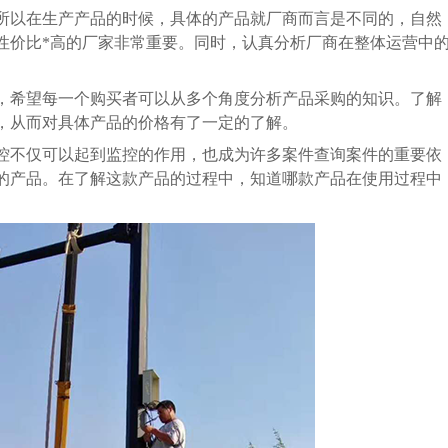
所以在生产产品的时候，具体的产品就厂商而言是不同的，自然
性价比*高的厂家非常重要。同时，认真分析厂商在整体运营中
，希望每一个购买者可以从多个角度分析产品采购的知识。了解
，从而对具体产品的价格有了一定的了解。
控不仅可以起到监控的作用，也成为许多案件查询案件的重要依
的产品。在了解这款产品的过程中，知道哪款产品在使用过程中