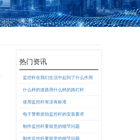
热门资讯
监控杆在我们生活中起到了什么作用
什么样的道路用什么样的路灯杆
使用监控杆有没有标准
电子警察抓拍监控杆的安装要求
制作监控杆要留意的细节问题
制作监控杆要留意的细节问题