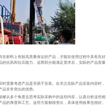
有在材料上有较高质量保证的产品，才能在使用过程中具有良好
品的抗风和抗压能力。这两部分能满足需求后，实际的产品质量
买时需要考虑产品是否易于安装。在关注实际产品安装内容时，
产品非常突出的优势。
能够从多个角度去思考实际采购中的这些内容，认真分析这些相
产品的厚度和工艺。这些方面都很突出，具体使用效果也很好。