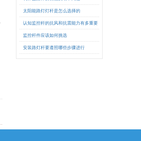
太阳能路灯灯杆是怎么选择的
认知监控杆的抗风和抗震能力有多重要
后
监控杆件应该如何挑选
安装路灯杆要遵照哪些步骤进行
目