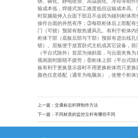
锈、磷化、静电喷涂、高温固化、冷却等制作
输成本低，焊接式加工难度低但运输成本高。①
时双腿能伸入台面下部且不会因为碰到柜体而
操作台面的井然有序；③每联柜体后上部配有
门（可锁）预留有散热通风孔。有利于柜体内
柜体下部（底板后部与下部）预留有进出线孔
锁）。层板便于放置卧式主机或其它设备，前
（平台式除外）首层为倾斜面，与台面夹角为1
视画面时眼睛不疲劳；⑧柜体上部（平台式除
板有利于更换显示器时不用更换柜体而只更换
颜色任意搭配（通常为电脑灰），使整个柜体
上一篇：
交通标志杆牌制作方法
下一篇：
不同材质的监控立杆有哪些不同