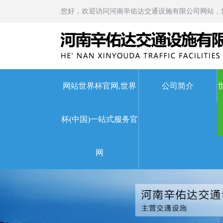
您好，欢迎访问河南辛佑达交通设施有限公司网站，
网站世界杯官网,世界
公司简介
杯(中国)一站式服务官
世界杯官网,世界杯(中国)
网