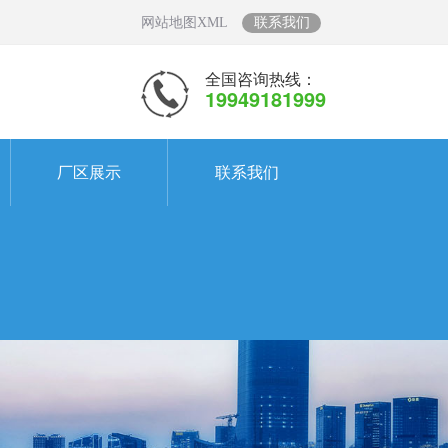
网站地图XML
联系我们
全国咨询热线：
19949181999
厂区展示
联系我们