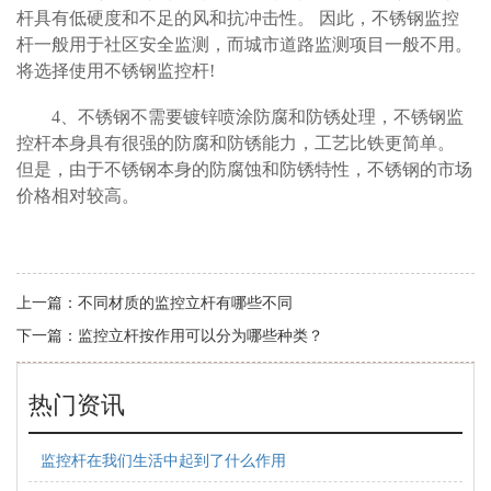
杆具有低硬度和不足的风和抗冲击性。 因此，不锈钢监控
杆一般用于社区安全监测，而城市道路监测项目一般不用。
将选择使用不锈钢监控杆!
4
、不锈钢不需要镀锌喷涂防腐和防锈处理，不锈钢监
控杆本身具有很强的防腐和防锈能力，工艺比铁更简单。
但是，由于不锈钢本身的防腐蚀和防锈特性，不锈钢的市场
价格相对较高。
上一篇：
不同材质的监控立杆有哪些不同
下一篇：
监控立杆按作用可以分为哪些种类？
热门资讯
监控杆在我们生活中起到了什么作用