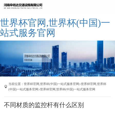
网站世界杯官网,世界杯(中国)一站式服
世界杯官网,世界杯(中国)一
务官网
公司简介
站式服务官网
世界杯官网,世界杯(中国)一站式服务官
网
产品展示
成功案例
厂区展示
联系我们
当前位置：
>
世界杯官网,世界杯(中国)一站式服务官网
世界杯官网,世界杯
>
(中国)一站式服务官网
世界杯官网,世界杯(中国)一站式服务官网
不同材质的监控杆有什么区别