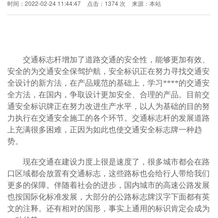
时间：2022-02-24 11:44:47
点击：1374 次
来源：本站
交通标志杆增加了道路交通的安全性，能够更加有效、
安全的为交通安全保驾护航，安全标识正在努力寻找交通安
全设计的新方法，在产品规范的基础上，学习****的交通安
全方法，在国内，争取设计更加安全、合理的产品。目前交
通安全标识牌正在努力改进生产水平，以人为基础的目的努
力执行在交通安全施工的各个环节。交通标志杆的发展道路
上充满很多困难，正因为如此也使交通安全标志牌一种趋
势。
现在交通在建设力度上很是速度了，很多城市都会在路
口区域都会放置有交通标志，这些路标也会给行人带给我们
更多的保障。伴随着社会的进步，国内城市的高速公路发展
也按国际化标准发展，大部分的公路标志牌汉字下面都有英
文的注释。还有相对的国形，事实上通用的标识肯定会成为