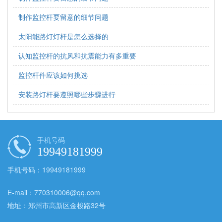
制作监控杆要留意的细节问题
太阳能路灯灯杆是怎么选择的
认知监控杆的抗风和抗震能力有多重要
监控杆件应该如何挑选
安装路灯杆要遵照哪些步骤进行
手机号码
19949181999
手机号码：19949181999
E-mail：770310006@qq.com
地址：郑州市高新区金梭路32号