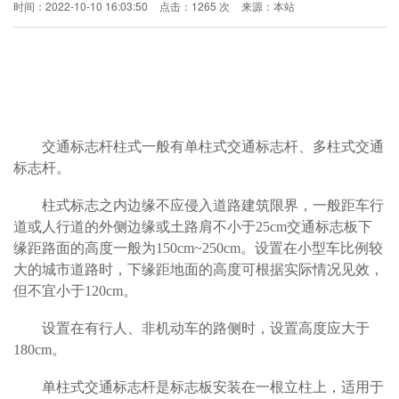
时间：2022-10-10 16:03:50
点击：1265 次
来源：本站
交通标志杆柱式一般有单柱式交通标志杆、多柱式交通
标志杆。
柱式标志之内边缘不应侵入道路建筑限界，一般距车行
道或人行道的外侧边缘或土路肩不小于25cm交通标志板下
缘距路面的高度一般为150cm~250cm。设置在小型车比例较
大的城市道路时，下缘距地面的高度可根据实际情况见效，
但不宜小于120cm。
设置在有行人、非机动车的路侧时，设置高度应大于
180cm。
单柱式交通标志杆是标志板安装在一根立柱上，适用于