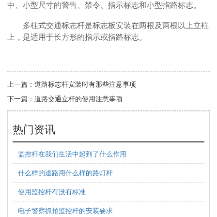
中、小型尺寸的警告、禁令、指示标志和小型指路标志。
多柱式交通标志杆是标志板安装在两根及两根以上立柱
上，是适用于长方形的指示或指路标志。
上一篇：
道路标志杆安装时有那些注意事项
下一篇：
道路交通立杆的使用注意事项
热门资讯
监控杆在我们生活中起到了什么作用
什么样的道路用什么样的路灯杆
使用监控杆有没有标准
电子警察抓拍监控杆的安装要求