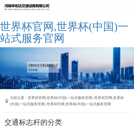
网站世界杯官网,世界杯(中国)一站式服
世界杯官网,世界杯(中国)一
务官网
公司简介
站式服务官网
世界杯官网,世界杯(中国)一站式服务官
网
产品展示
成功案例
厂区展示
联系我们
当前位置：
>
世界杯官网,世界杯(中国)一站式服务官网
世界杯官网,世界杯
>
(中国)一站式服务官网
世界杯官网,世界杯(中国)一站式服务官网
交通标志杆的分类