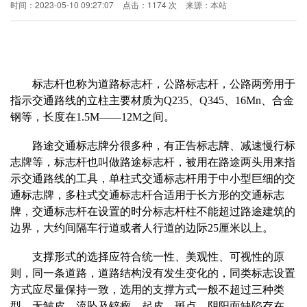
时间：2023-05-10 09:27:07
点击：1174 次
来源：本站
标志杆也称为道路标志杆，公路标志杆，公路两旁用于
指示交通路线的立柱主要材质为Q235、Q345、16Mn、合金
钢等，长度在1.5M——12M之间。
路途交通标志牌分很多种，有正告标志牌、减速慢行标
志牌等，标志杆也叫做路途标志杆，被用在路途两头用来指
示交通路线的工具，单柱式交通标志杆用于中小型巨细的交
通标志牌，多柱式交通标志杆合适用于长方形的交通标志
牌，交通标志杆在设置的时分标志杆柱不能超过路途建筑的
边界，大约间隔车行道或者人行道的边际25厘米以上。
支撑形式的选择应符合统一性、美观性、可视性的原
则，同一条道路，道路结构没有发生变化的，同类标志设置
方式应尽量保持一致，选用的支撑方式一般不超过三种类
型，无皱皮、流坠及锌瘤、起皮、斑点、阴阳面缺陷存在，