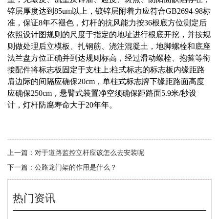
锌层厚度达到85um以上，镀锌层附着力应符合GB2694-98标
准，保证8年不褪色，灯杆的抗风能力按36根底方位测定后
依照设计图规则的尺度于指定的地址进行根底开挖，并按规
则做处理后立模板、扎钢筋、浇注混凝土，地脚螺栓和底座
法兰盘方位正确并到达规则标高，经过滑动螺栓、抱箍等衔
接配件将标志板固定于支柱上;柱式标志的标志板内缘距路
肩边际的间隔应确保20cm，单柱式标志牌下缘距路面高度
应确保250cm，悬臂式装置净空须确保距路面5.9米/秒设
计，灯杆防腐寿命大于20年年。
上一篇：
对于道路监控立杆应该怎么去安装呢
下一篇：
公路龙门架的作用是什么？
热门资讯