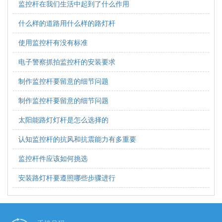
监控杆在我们生活中起到了什么作用
什么样的道路用什么样的路灯杆
使用监控杆有没有标准
电子警察抓拍监控杆的安装要求
制作监控杆要留意的细节问题
制作监控杆要留意的细节问题
太阳能路灯灯杆是怎么选择的
认知监控杆的抗风和抗震能力有多重要
监控杆件应该如何挑选
安装路灯杆要遵照哪些步骤进行