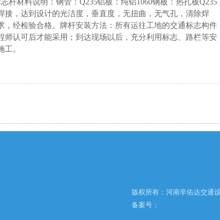
0mm标志杆材料说明：钢管：Q235铝板：纯铝1060钢板：热扎板Q235
焊接，达到设计的光洁度，垂直度，无扭曲，无气孔，清除焊
求，经检验合格。牌杆安装方法：所有运往工地的交通标志构件
程师认可后才能采用；到达现场以后，充分利用标志、路栏等安
施工。
版权所有：河南辛佑达交通设
备案号：