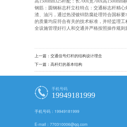
高1500mm325杆配：长700x宽700x高150
钢筋：圆钢标志杆立柱特点：交通标志杆精心
渣、油污，通过热浸镀锌防腐处理符合国标要
的质量均应符合有关的技术标准，并经监理工
全设施管理好行人和交通并严格按照操作规则
上一篇：
交通信号灯杆的结构设计理念
下一篇：
高杆灯的基本结构
手机号码
19949181999
手机号码：19949181999
E-mail：770310006@qq.com