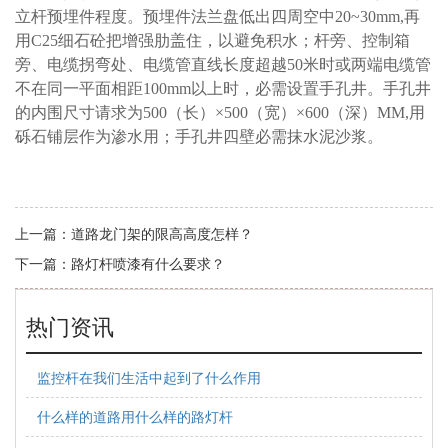
立杆预埋件程度。预埋件法兰盘低出四周空中20~30mm,再
用C25细石砼把增强肋盖住，以避免积水；杆旁、控制箱
旁、电缆拐弯处、电缆管直线长度超越50米时或两端电缆管
不在同一平面相距100mm以上时，必需设置手孔井。手孔井
的内围尺寸请求为500（长）×500（宽）×600（深）MM,用
砾石铺层作为渗水用；手孔井四壁必需抹水泥沙浆。
上一篇：
道路龙门架的限高高度怎样？
下一篇：
路灯杆喷漆有什么要求？
热门资讯
监控杆在我们生活中起到了什么作用
什么样的道路用什么样的路灯杆