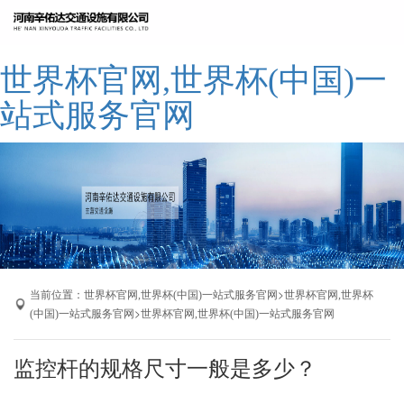
网站世界杯官网,世界杯(中国)一站式服
世界杯官网,世界杯(中国)一
务官网
公司简介
站式服务官网
世界杯官网,世界杯(中国)一站式服务官
网
产品展示
成功案例
厂区展示
联系我们
当前位置：
>
世界杯官网,世界杯(中国)一站式服务官网
世界杯官网,世界杯
>
(中国)一站式服务官网
世界杯官网,世界杯(中国)一站式服务官网
监控杆的规格尺寸一般是多少？