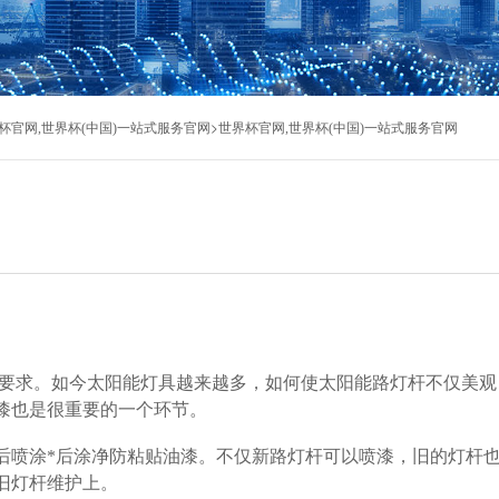
>
杯官网,世界杯(中国)一站式服务官网
世界杯官网,世界杯(中国)一站式服务官网
些要求。如今太阳能灯具越来越多，如何使太阳能路灯杆不仅美观
漆也是很重要的一个环节。
后喷涂*后涂净防粘贴油漆。不仅新路灯杆可以喷漆，旧的灯杆
旧灯杆维护上。