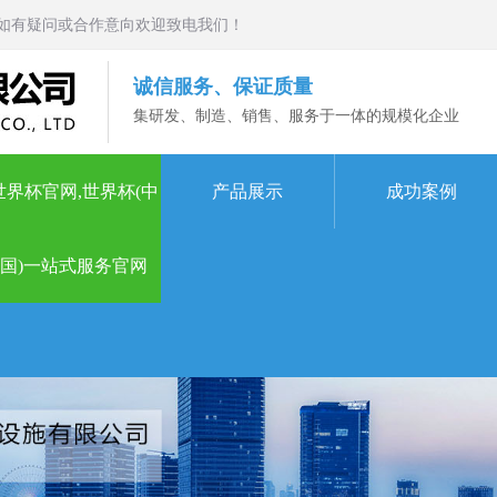
如有疑问或合作意向欢迎致电我们！
诚信服务、保证质量
集研发、制造、销售、服务于一体的规模化企业
世界杯官网,世界杯(中
产品展示
成功案例
国)一站式服务官网
一站式服务官网