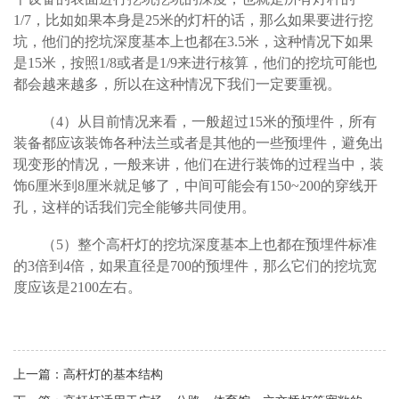
1/7，比如如果本身是25米的灯杆的话，那么如果要进行挖
坑，他们的挖坑深度基本上也都在3.5米，这种情况下如果
是15米，按照1/8或者是1/9来进行核算，他们的挖坑可能也
都会越来越多，所以在这种情况下我们一定要重视。
（4）从目前情况来看，一般超过15米的预埋件，所有
装备都应该装饰各种法兰或者是其他的一些预埋件，避免出
现变形的情况，一般来讲，他们在进行装饰的过程当中，装
饰6厘米到8厘米就足够了，中间可能会有150~200的穿线开
孔，这样的话我们完全能够共同使用。
（5）整个高杆灯的挖坑深度基本上也都在预埋件标准
的3倍到4倍，如果直径是700的预埋件，那么它们的挖坑宽
度应该是2100左右。
上一篇：
高杆灯的基本结构