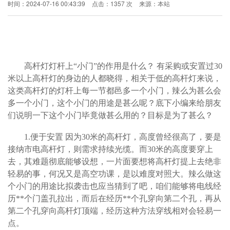
时间：2024-07-16 00:43:39
点击：1357 次
来源：本站
高杆灯灯杆上“小门”的作用是什么？ 有采购或安置过30
米以上高杆灯的身边的人都晓得，相关于低的高杆灯来说，
这类高杆灯的灯杆上每一节都邑多一个小门，辣么为甚么会
多一个小门，这个小门的用途是甚么呢？底下小编来给朋友
们说明一下这个小门毕竟做甚么用的？目标是为了甚么？
1.
便于安置 因为30米的高杆灯，高度曾经很高了，要是
接纳市电高杆灯，则需求持续光缆。而30米的高度要穿上
去，其难题彻底能够设想，一片面要想将高杆灯提上去绝非
轻易的事，何况又是高空功课，是以难度对照大。辣么做这
个小门的用途比拟袭击也应当猜到了吧，咱们能够将电线经
历**个门盖孔拉出，而后在经历**个孔穿向第二个孔，再从
第二个孔穿向高杆灯顶端，经历这种方法穿线相对会轻易一
点。