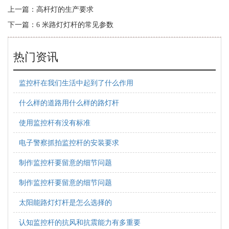
上一篇：
高杆灯的生产要求
下一篇：
6 米路灯灯杆的常见参数
热门资讯
监控杆在我们生活中起到了什么作用
什么样的道路用什么样的路灯杆
使用监控杆有没有标准
电子警察抓拍监控杆的安装要求
制作监控杆要留意的细节问题
制作监控杆要留意的细节问题
太阳能路灯灯杆是怎么选择的
认知监控杆的抗风和抗震能力有多重要