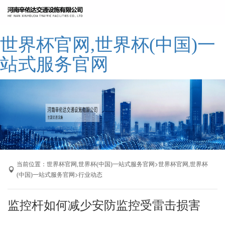
网站世界杯官网,世界杯(中国)一站式服
世界杯官网,世界杯(中国)一
务官网
公司简介
站式服务官网
世界杯官网,世界杯(中国)一站式服务官
网
产品展示
成功案例
厂区展示
联系我们
当前位置：
>
世界杯官网,世界杯(中国)一站式服务官网
世界杯官网,世界杯
>
(中国)一站式服务官网
行业动态
监控杆如何减少安防监控受雷击损害