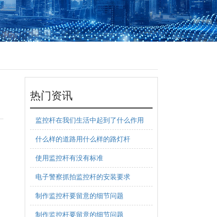
热门资讯
监控杆在我们生活中起到了什么作用
什么样的道路用什么样的路灯杆
使用监控杆有没有标准
电子警察抓拍监控杆的安装要求
制作监控杆要留意的细节问题
制作监控杆要留意的细节问题