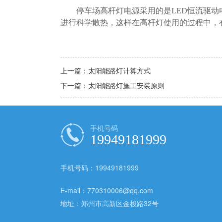
停车场高杆灯电源采用的是LED恒流驱
进行科学散热，这样在高杆灯使用的过程中，
上一篇：
太阳能路灯计算方式
下一篇：
太阳能路灯施工安装原则
手机号码
19949181999
手机号码：19949181999
E-mail：770310006@qq.com
地址：郑州市高新区金梭路32号