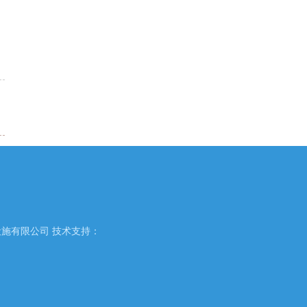
施有限公司 技术支持：