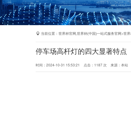
当前位置：
>
世界杯官网,世界杯(中国)一站式服务官网
世界
停车场高杆灯的四大显著特点
时间：2024-10-31 15:53:21
点击：1187 次
来源：本站