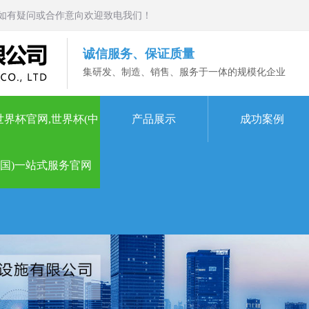
如有疑问或合作意向欢迎致电我们！
诚信服务、保证质量
集研发、制造、销售、服务于一体的规模化企业
世界杯官网,世界杯(中
产品展示
成功案例
国)一站式服务官网
一站式服务官网