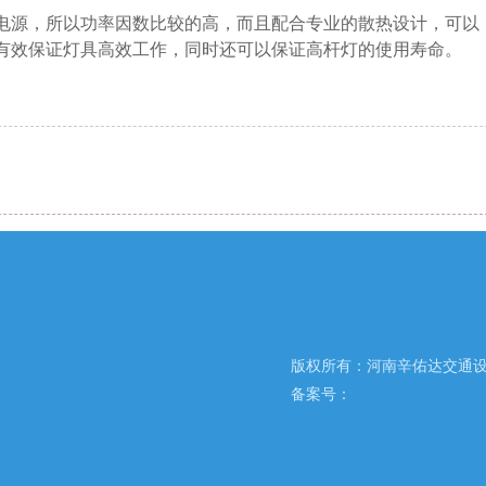
动电源，所以功率因数比较的高，而且配合专业的散热设计，可以
有效保证灯具高效工作，同时还可以保证高杆灯的使用寿命。
版权所有：河南辛佑达交通设
备案号：