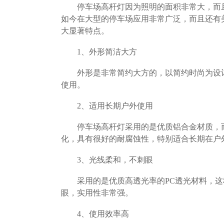
停车场高杆灯因为照明的面积非常大，而
如今在大型的停车场应用非常广泛，而且还有
大显著特点。
1
、外形简洁大方
外形是非常简约大方的，以简约时尚为设
使用。
2
、适用长期户外使用
停车场高杆灯采用的是优质铝合金材质，
化，具有很好的耐腐蚀性，特别适合长期在户
3
、光线柔和，不刺眼
采用的是优质高透光率的PC透光材料，
眼，实用性非常强。
4
、使用效率高