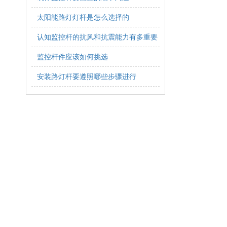
太阳能路灯灯杆是怎么选择的
认知监控杆的抗风和抗震能力有多重要
监控杆件应该如何挑选
安装路灯杆要遵照哪些步骤进行