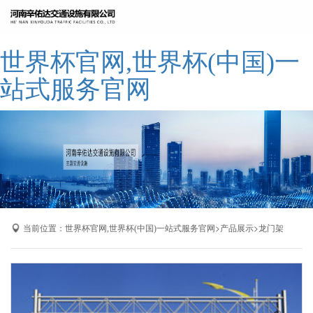
网站世界杯官网,世界杯(中国)一站式服
世界杯官网,世界杯(中国)一
务官网
公司简介
站式服务官网
世界杯官网,世界杯(中国)一站式服务官
网
产品展示
成功案例
厂区展示
联系我们
当前位置：
>
>
世界杯官网,世界杯(中国)一站式服务官网
产品展示
龙门架