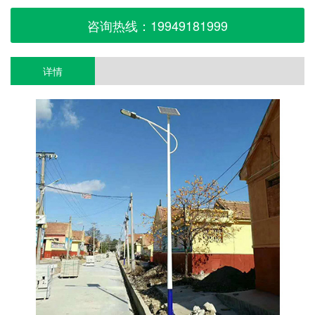
咨询热线：19949181999
详情