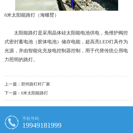
6
米太阳能路灯（海螺臂）
太阳能路灯是采用晶体硅太阳能电池供电，免维护阀控
式密封蓄电池（胶体电池）储存电能，超高亮LED灯具作为
光源，并由智能化充放电控制器控制，用于代替传统公用电
力照明的路灯。
上一篇：
郑州路灯杆厂家
下一篇：
6米太阳能路灯
手机号码
19949181999