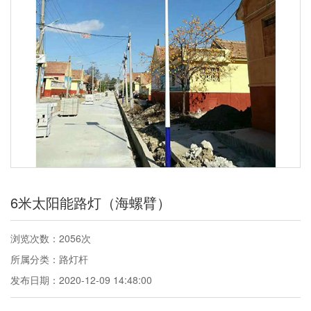
6米太阳能路灯（海螺臂）
浏览次数：2056次
所属分类：路灯杆
发布日期：2020-12-09 14:48:00