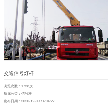
交通信号灯杆
浏览次数：1758次
所属分类：信号杆
发布日期：2020-12-09 14:04:27