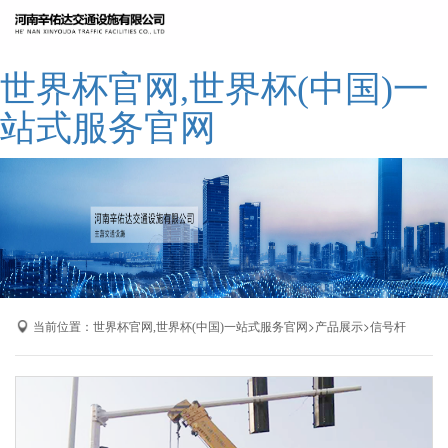
网站世界杯官网,世界杯(中国)一站式服
世界杯官网,世界杯(中国)一
务官网
公司简介
站式服务官网
世界杯官网,世界杯(中国)一站式服务官
网
产品展示
成功案例
厂区展示
联系我们
当前位置：
>
>
世界杯官网,世界杯(中国)一站式服务官网
产品展示
信号杆