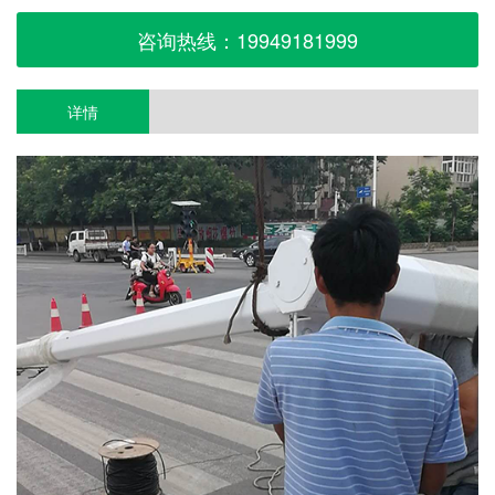
咨询热线：19949181999
详情