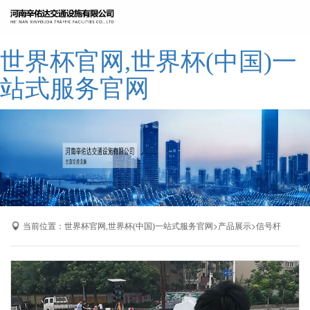
网站世界杯官网,世界杯(中国)一站式服
世界杯官网,世界杯(中国)一
务官网
公司简介
站式服务官网
世界杯官网,世界杯(中国)一站式服务官
网
产品展示
成功案例
厂区展示
联系我们
当前位置：
>
>
世界杯官网,世界杯(中国)一站式服务官网
产品展示
信号杆