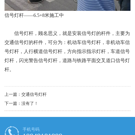
信号灯杆——6.5+8米施工中
信号灯杆，顾名思义，就是安装信号灯的杆件，主要为
交通信号灯的杆件，可分为：机动车信号灯杆，非机动车信
号灯杆，人行横道信号灯杆，方向指示指示灯杆，车道信号
灯杆，闪光警告信号灯杆，道路与铁路平面交叉道口信号灯
杆。
上一篇：
交通信号灯杆
下一篇：
没有了！
手机号码