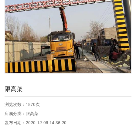
限高架
浏览次数：1870次
所属分类：限高架
发布日期：2020-12-09 14:36:20