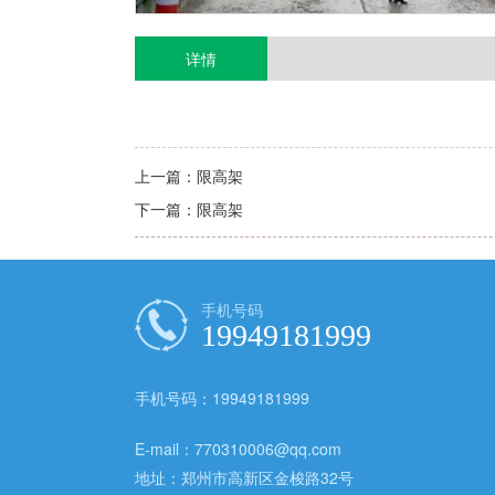
详情
上一篇：
限高架
下一篇：
限高架
手机号码
19949181999
手机号码：19949181999
E-mail：770310006@qq.com
地址：郑州市高新区金梭路32号