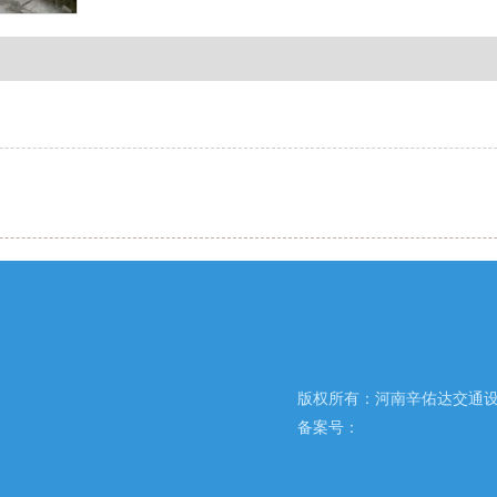
版权所有：河南辛佑达交通设
备案号：