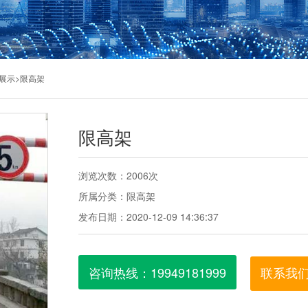
>
展示
限高架
限高架
浏览次数：2006次
所属分类：限高架
发布日期：2020-12-09 14:36:37
咨询热线：19949181999
联系我