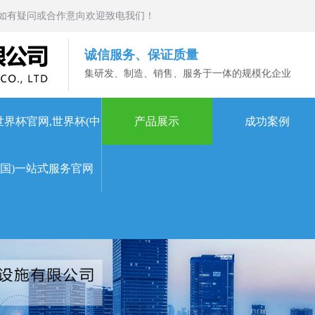
如有疑问或合作意向欢迎致电我们！
诚信服务、保证质量
集研发、制造、销售、服务于一体的规模化企业
世界杯官网,世界杯(中
产品展示
成功案例
国)一站式服务官网
一站式服务官网