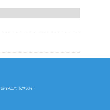
施有限公司 技术支持：