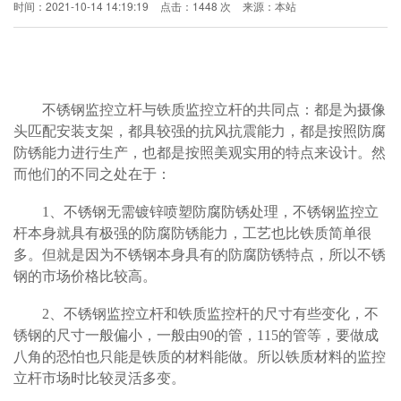
时间：2021-10-14 14:19:19
点击：1448 次
来源：本站
不锈钢监控立杆与铁质监控立杆的共同点：都是为摄像
头匹配安装支架，都具较强的抗风抗震能力，都是按照防腐
防锈能力进行生产，也都是按照美观实用的特点来设计。然
而他们的不同之处在于：
1
、不锈钢无需镀锌喷塑防腐防锈处理，不锈钢监控立
杆本身就具有极强的防腐防锈能力，工艺也比铁质简单很
多。但就是因为不锈钢本身具有的防腐防锈特点，所以不锈
钢的市场价格比较高。
2
、不锈钢监控立杆和铁质监控杆的尺寸有些变化，不
锈钢的尺寸一般偏小，一般由90的管，115的管等，要做成
八角的恐怕也只能是铁质的材料能做。所以铁质材料的监控
立杆市场时比较灵活多变。