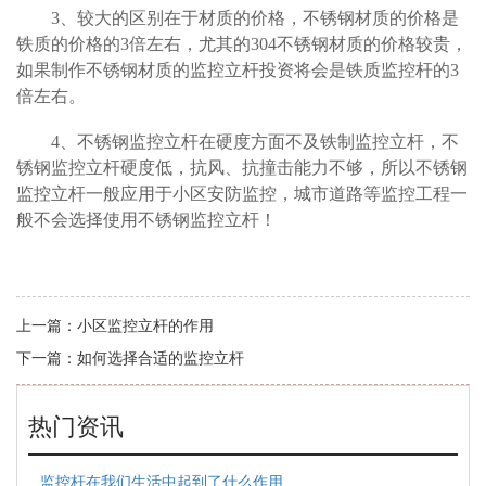
3
、较大的区别在于材质的价格，不锈钢材质的价格是
铁质的价格的3倍左右，尤其的304不锈钢材质的价格较贵，
如果制作不锈钢材质的监控立杆投资将会是铁质监控杆的3
倍左右。
4
、不锈钢监控立杆在硬度方面不及铁制监控立杆，不
锈钢监控立杆硬度低，抗风、抗撞击能力不够，所以不锈钢
监控立杆一般应用于小区安防监控，城市道路等监控工程一
般不会选择使用不锈钢监控立杆！
上一篇：
小区监控立杆的作用
下一篇：
如何选择合适的监控立杆
热门资讯
监控杆在我们生活中起到了什么作用