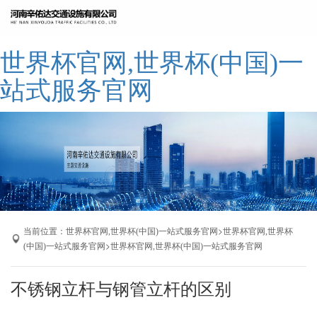
网站世界杯官网,世界杯(中国)一站式服
世界杯官网,世界杯(中国)一
务官网
公司简介
站式服务官网
世界杯官网,世界杯(中国)一站式服务官
网
产品展示
成功案例
厂区展示
联系我们
当前位置：
>
世界杯官网,世界杯(中国)一站式服务官网
世界杯官网,世界杯
>
(中国)一站式服务官网
世界杯官网,世界杯(中国)一站式服务官网
不锈钢立杆与钢管立杆的区别