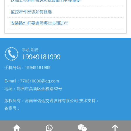
认知监控杆的抗风和抗震能力有多重要
监控杆件应该如何挑选
安装路灯杆要遵照哪些步骤进行
手机号码
19949181999
手机号码：19949181999
E-mail：770310006@qq.com
地址：郑州市高新区金梭路32号
版权所有：河南辛佑达交通设施有限公司 技术支持：
备案号：