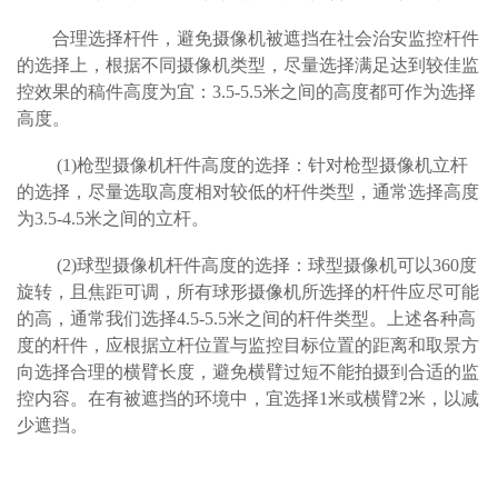
合理选择杆件，避免摄像机被遮挡在社会治安监控杆件
的选择上，根据不同摄像机类型，尽量选择满足达到较佳监
控效果的稿件高度为宜：3.5-5.5米之间的高度都可作为选择
高度。
(1)
枪型摄像机杆件高度的选择：针对枪型摄像机立杆
的选择，尽量选取高度相对较低的杆件类型，通常选择高度
为3.5-4.5米之间的立杆。
(2)
球型摄像机杆件高度的选择：球型摄像机可以360度
旋转，且焦距可调，所有球形摄像机所选择的杆件应尽可能
的高，通常我们选择4.5-5.5米之间的杆件类型。上述各种高
度的杆件，应根据立杆位置与监控目标位置的距离和取景方
向选择合理的横臂长度，避免横臂过短不能拍摄到合适的监
控内容。在有被遮挡的环境中，宜选择1米或横臂2米，以减
少遮挡。