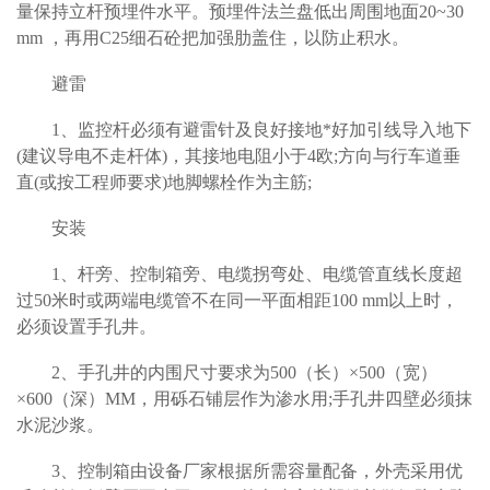
量保持立杆预埋件水平。预埋件法兰盘低出周围地面20~30
mm ，再用C25细石砼把加强肋盖住，以防止积水。
避雷
1
、监控杆必须有避雷针及良好接地*好加引线导入地下
(建议导电不走杆体)，其接地电阻小于4欧;方向与行车道垂
直(或按工程师要求)地脚螺栓作为主筋;
安装
1
、杆旁、控制箱旁、电缆拐弯处、电缆管直线长度超
过50米时或两端电缆管不在同一平面相距100 mm以上时，
必须设置手孔井。
2
、手孔井的内围尺寸要求为500（长）×500（宽）
×600（深）MM，用砾石铺层作为渗水用;手孔井四壁必须抹
水泥沙浆。
3
、控制箱由设备厂家根据所需容量配备，外壳采用优