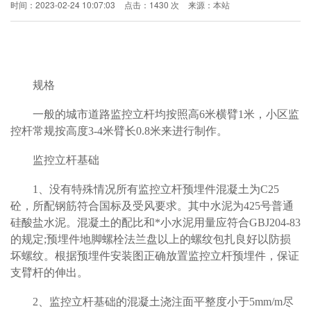
时间：2023-02-24 10:07:03
点击：1430 次
来源：本站
规格
一般的城市道路监控立杆均按照高6米横臂1米，小区监
控杆常规按高度3-4米臂长0.8米来进行制作。
监控立杆基础
1
、没有特殊情况所有监控立杆预埋件混凝土为C25
砼，所配钢筋符合国标及受风要求。其中水泥为425号普通
硅酸盐水泥。混凝土的配比和*小水泥用量应符合GBJ204-83
的规定;预埋件地脚螺栓法兰盘以上的螺纹包扎良好以防损
坏螺纹。根据预埋件安装图正确放置监控立杆预埋件，保证
支臂杆的伸出。
2
、监控立杆基础的混凝土浇注面平整度小于5mm/m尽