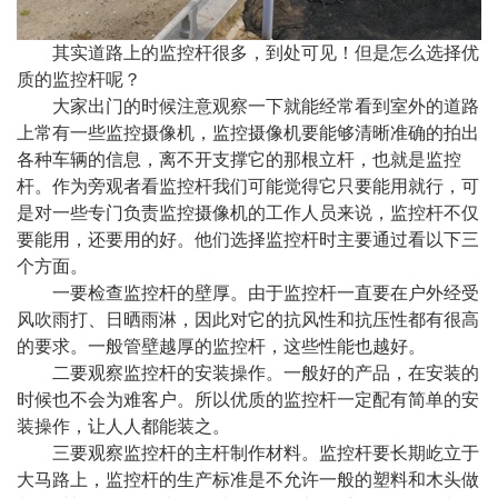
其实道路上的监控杆很多，到处可见！但是怎么选择优
质的监控杆呢？
大家出门的时候注意观察一下就能经常看到室外的道路
上常有一些监控摄像机，监控摄像机要能够清晰准确的拍出
各种车辆的信息，离不开支撑它的那根立杆，也就是监控
杆。作为旁观者看监控杆我们可能觉得它只要能用就行，可
是对一些专门负责监控摄像机的工作人员来说，监控杆不仅
要能用，还要用的好。他们选择监控杆时主要通过看以下三
个方面。
一要检查监控杆的壁厚。由于监控杆一直要在户外经受
风吹雨打、日晒雨淋，因此对它的抗风性和抗压性都有很高
的要求。一般管壁越厚的监控杆，这些性能也越好。
二要观察监控杆的安装操作。一般好的产品，在安装的
时候也不会为难客户。所以优质的监控杆一定配有简单的安
装操作，让人人都能装之。
三要观察监控杆的主杆制作材料。监控杆要长期屹立于
大马路上，监控杆的生产标准是不允许一般的塑料和木头做