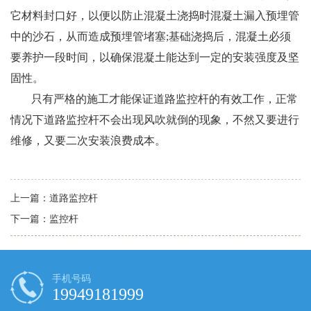
它材料封口好，以便以防止混凝土浇捣时混凝土漏入预埋管
中的沙石，从而造成预埋管堵塞;基础浇捣后，混凝土必须
要养护一段时间，以确保混凝土能达到一定的安装强度及坚
固性。
只有严格的施工才能保证道路监控杆的有效工作，正常
情况下道路监控杆不会出现风吹就倒的现象，不然又要进行
维修，又要二次安装浪费成本。
上一篇：
道路监控杆
下一篇：
监控杆
手机号码
19949181999