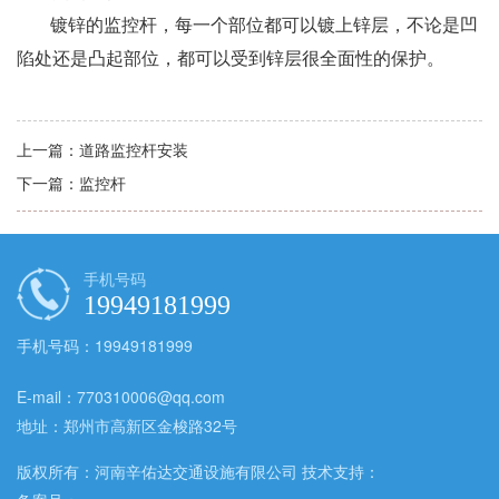
镀锌的监控杆，每一个部位都可以镀上锌层，不论是凹
陷处还是凸起部位，都可以受到锌层很全面性的保护。
上一篇：
道路监控杆安装
下一篇：
监控杆
手机号码
19949181999
手机号码：19949181999
E-mail：770310006@qq.com
地址：郑州市高新区金梭路32号
版权所有：河南辛佑达交通设施有限公司 技术支持：