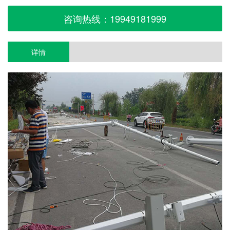
咨询热线：19949181999
详情