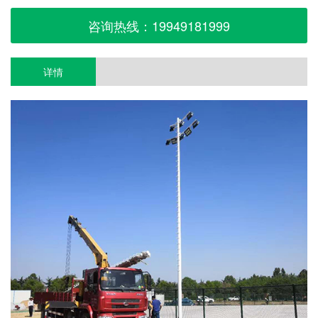
咨询热线：19949181999
详情