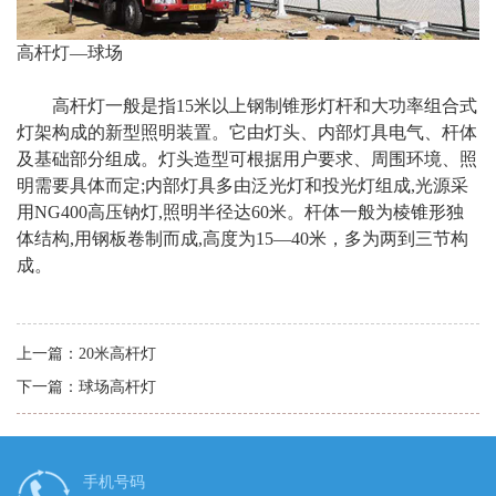
高杆灯—球场
高杆灯一般是指15米以上钢制锥形灯杆和大功率组合式
灯架构成的新型照明装置。它由灯头、内部灯具电气、杆体
及基础部分组成。灯头造型可根据用户要求、周围环境、照
明需要具体而定;内部灯具多由泛光灯和投光灯组成,光源采
用NG400高压钠灯,照明半径达60米。杆体一般为棱锥形独
体结构,用钢板卷制而成,高度为15—40米，多为两到三节构
成。
上一篇：
20米高杆灯
下一篇：
球场高杆灯
手机号码