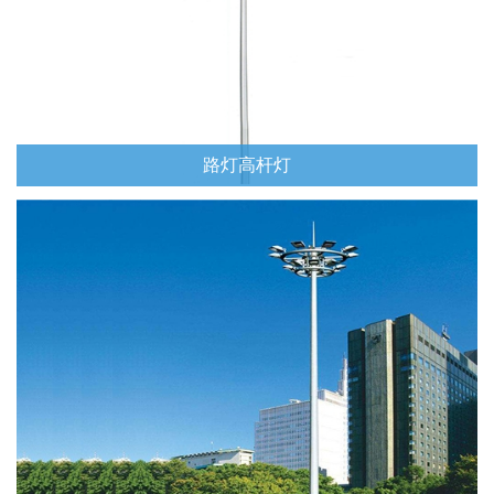
路灯高杆灯
Read More