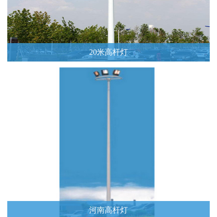
20米高杆灯
Read More
河南高杆灯